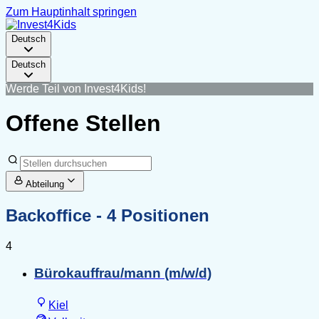
Zum Hauptinhalt springen
Deutsch
Deutsch
Werde Teil von Invest4Kids!
Offene Stellen
Abteilung
Backoffice
- 4 Positionen
4
Bürokauffrau/mann (m/w/d)
Kiel